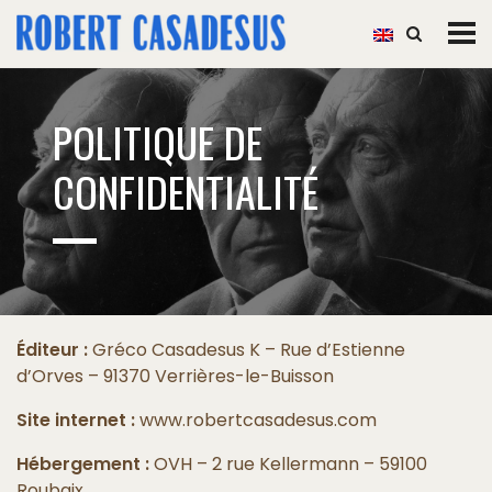
POLITIQUE DE
CONFIDENTIALITÉ
Éditeur :
Gréco Casadesus K – Rue d’Estienne
d’Orves – 91370 Verrières-le-Buisson
Site internet :
www.robertcasadesus.com
Hébergement :
OVH – 2 rue Kellermann – 59100
Roubaix