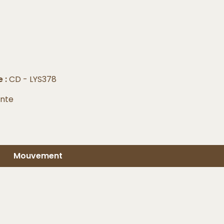
 :
CD - LYS378
nte
Mouvement