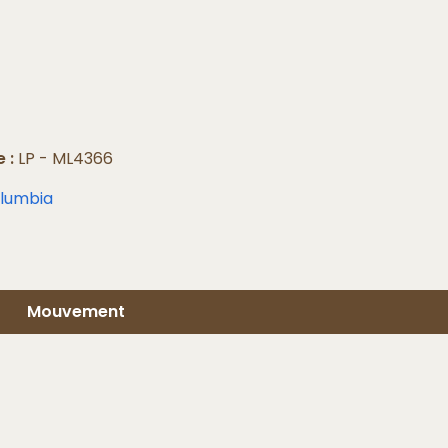
 :
LP - ML4366
lumbia
Mouvement