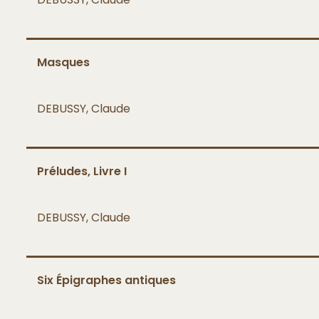
Masques
DEBUSSY, Claude
Préludes, Livre I
DEBUSSY, Claude
Six Épigraphes antiques