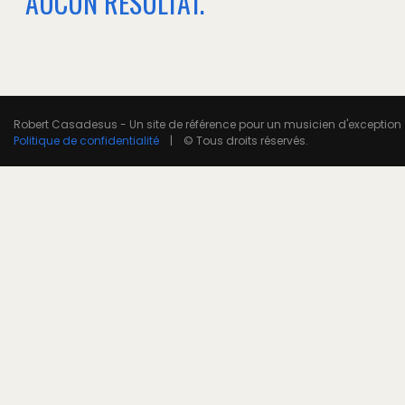
AUCUN RÉSULTAT.
Robert Casadesus - Un site de référence pour un musicien d'exception
Politique de confidentialité
| © Tous droits réservés.