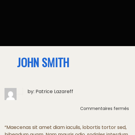
JOHN SMITH
by:
Patrice Lazareff
sur
Commentaires fermés
Jo
Sm
“Maecenas sit amet diam iaculis, lobortis tortor sed,
bibendum quam. Nam mauris odio, sodales interdum